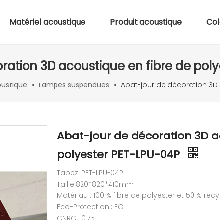
Matériel acoustique
Produit acoustique
Col
ration 3D acoustique en fibre de pol
oustique
»
Lampes suspendues
»
Abat-jour de décoration 3D 
Abat-jour de décoration 3D a
polyester PET-LPU-04P
Tapez :PET-LPU-04P
Taille:820*820*410mm
Matériau : 100 % fibre de polyester et 50 % recy
Eco-Protection : EO
CNRC : 0,75