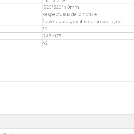
PET-LPU-04P
820*820*410mm
Respectueux de la nature
École, bureau, centre commercial, ect
E0
0,45-0,75
A2