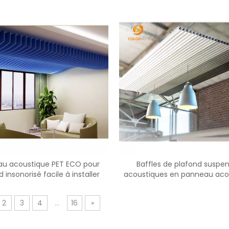
réunion
l'espace de travail du bu
u acoustique PET ECO pour
Baffles de plafond suspe
 insonorisé facile à installer
acoustiques en panneau aco
en PET
2
3
4
...
16
»