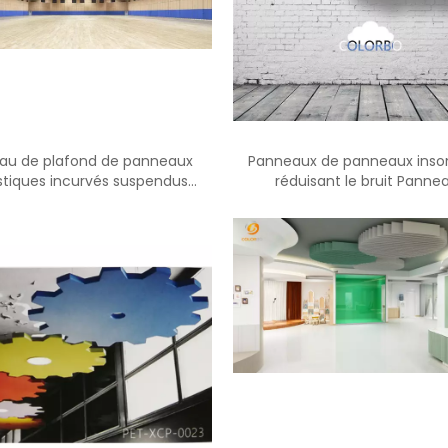
au de plafond de panneaux
Panneaux de panneaux inson
tiques incurvés suspendus
réduisant le bruit Panne
modernes en gros
acoustiques de plafond en feu
animaux de compagnie Pa
acoustiques pour animau
compagnie en feutre pour p