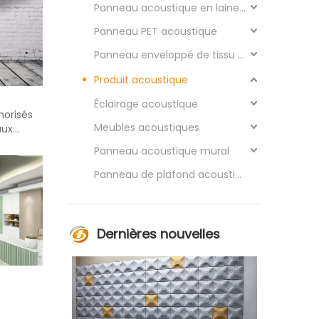
Panneau acoustique en laine de bois
Panneau PET acoustique
Panneau enveloppé de tissu acoustique
Produit acoustique
Éclairage acoustique
orisés
Meubles acoustiques
aux
tre pour
Panneau acoustique mural
nneaux
x de
Panneau de plafond acoustique
lafond
Dernières nouvelles