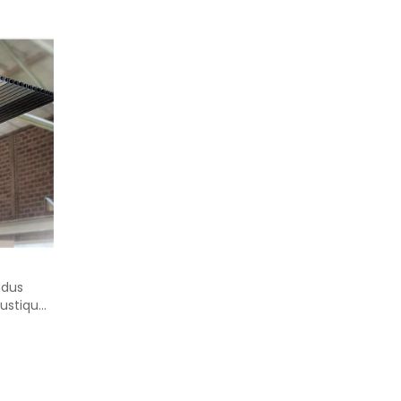
reau
ndus
ustique