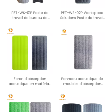
PET-WS-01P Poste de
PET-WS-02P Workspace
travail de bureau de
Solutions Poste de travail
meubles de bureau
de partition d'écran de
d'écran acoustique
bureau
d'ANIMAL FAMILIER
Écran d'absorption
Panneau acoustique de
acoustique en matériau
meubles d'absorption
acoustique PET PET-WS-
acoustique de bureau de
03P
fibre de polyester de PET-
WS-04P