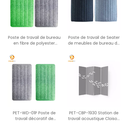
Poste de travail de bureau
Poste de travail de Seater
en fibre de polyester
de meubles de bureau de
ignifuge et à absorption
PET-WD-02P d'écran
acoustique PET-WS-05P
d'ANIMAL FAMILIER pour la
séparation
PET-WD-01P Poste de
PET-CBP-1930 Station de
travail décoratif de
travail acoustique Cloison
diviseur de siège d'écran
pleine hauteur de l'écran