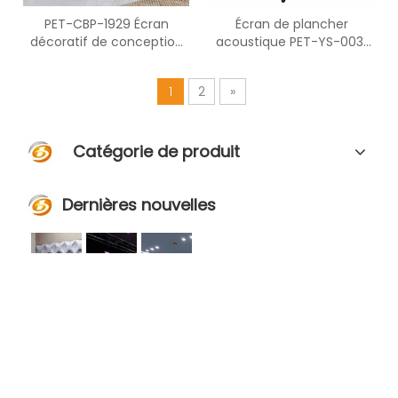
PET-CBP-1929 Écran
Écran de plancher
décoratif de conception
acoustique PET-YS-003L
PET à quatre volets pour la
combiné avec de la fibre
protection de
de polyester
1
2
»
l'environnement
Catégorie de produit
Dernières nouvelles
Nous utilisons le marché pour piloter la conception, la conception pour améliorer la technologie
Les matériaux acoustiques ColorBo ont été exportés dans plus de 80 pays et régions
ColorBo prend l'acoustique comme élément de conception principal