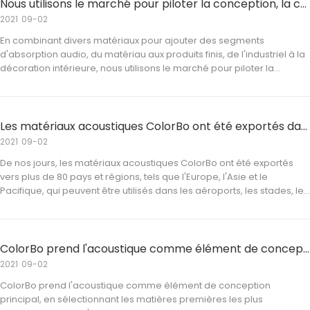
Nous utilisons le marché pour piloter la conception, la conception pour améliorer la technologie
2021
09-02
En combinant divers matériaux pour ajouter des segments
d'absorption audio, du matériau aux produits finis, de l'industriel à la
décoration intérieure, nous utilisons le marché pour piloter la
conception, la conception pour améliorer la technologie et la
technologie pour diriger la production qui tente de créer un haut-
image du modèle final dans l'acoustique
Les matériaux acoustiques ColorBo ont été exportés dans plus de 80 pays et régions
2021
09-02
De nos jours, les matériaux acoustiques ColorBo ont été exportés
vers plus de 80 pays et régions, tels que l'Europe, l'Asie et le
Pacifique, qui peuvent être utilisés dans les aéroports, les stades, les
cinémas, les clubs et autres domaines de la décoration
industrielle.Les produits améliorés sont plus adaptés aux lieux de
décoration de la maison tels qu'un
ColorBo prend l'acoustique comme élément de conception principal
2021
09-02
ColorBo prend l'acoustique comme élément de conception
principal, en sélectionnant les matières premières les plus