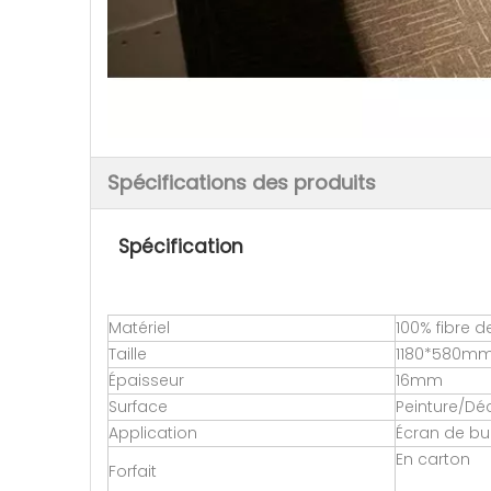
Spécifications des produits
Spécification
Matériel
100% fibre d
Taille
1180*580m
Épaisseur
16mm
Surface
Peinture/D
Application
Écran de b
En carton
Forfait