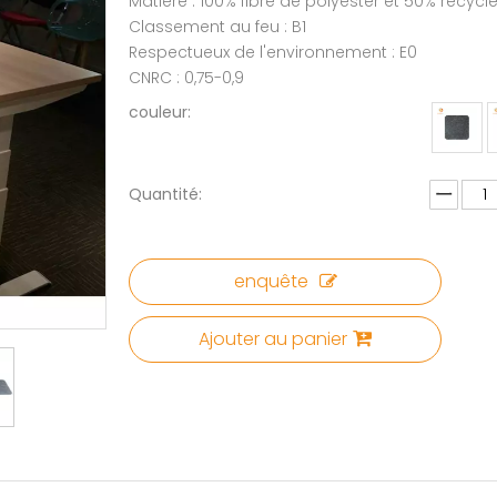
Matière : 100% fibre de polyester et 50% recycl
Classement au feu : B1
Respectueux de l'environnement : E0
CNRC : 0,75-0,9
couleur:
Quantité:
enquête
Ajouter au panier