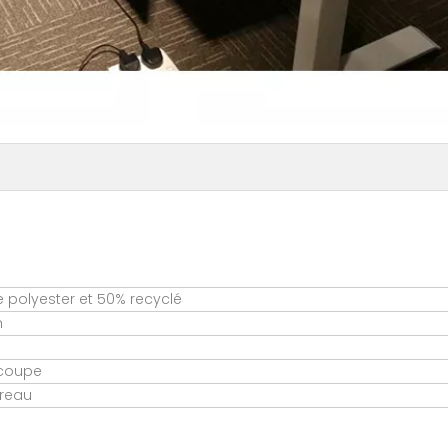
e polyester et 50% recyclé
m
écoupe
ureau