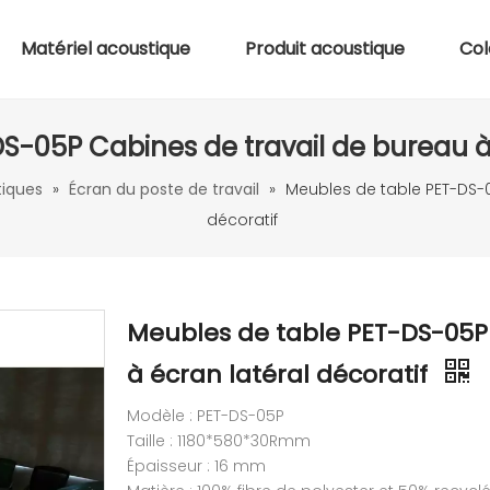
Matériel acoustique
Produit acoustique
Col
S-05P Cabines de travail de bureau à 
iques
»
Écran du poste de travail
»
Meubles de table PET-DS-0
décoratif
Meubles de table PET-DS-05P 
à écran latéral décoratif
Modèle : PET-DS-05P
Taille : 1180*580*30Rmm
Épaisseur : 16 mm