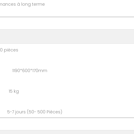
ormances à long terme
ièces
 1190*600*170mm
 15 kg
 5-7 jours (50- 500 Pièce