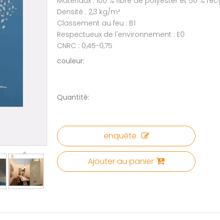
Matériaux : 100 % fibre de polyester et 50 % rec
Densité : 2,3 kg/m²
Classement au feu : B1
Respectueux de l'environnement : E0
CNRC : 0,45-0,75
couleur:
Quantité:
enquête
Ajouter au panier