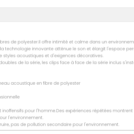
res de polyester.Il offre intimité et calme dans un environn
n, la technologie innovante atténue le son et élargit l'espace 
e styles acoustiques et d'exigences décoratives.
doubles de la série, les clips face à face de la série inclus s'in
neau acoustique en fibre de polyester
nsionnelle
t inoffensifs pour l'homme.Des expériences répétées montrent
pour l'environnement.
truire, pas de pollution secondaire pour l'environnement.