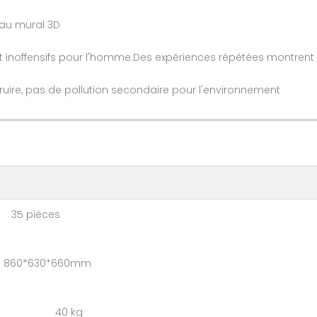
eau mural 3D
 inoffensifs pour l'homme.Des expériences répétées montrent q
étruire, pas de pollution secondaire pour l'environnement
 pièces
0*630*660mm
ton : 40 kg