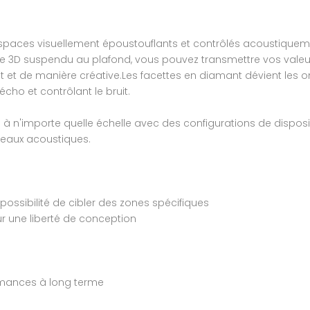
spaces visuellement époustouflants et contrôlés acoustiquement
ue 3D suspendu au plafond, vous pouvez transmettre vos valeu
et de manière créative.Les facettes en diamant dévient les o
cho et contrôlant le bruit.
 à n'importe quelle échelle avec des configurations de dispositi
eaux acoustiques.
possibilité de cibler des zones spécifiques
our une liberté de conception
ormances à long terme