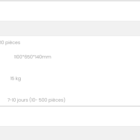
ièces
 1100*650*140mm
 15 kg
 7-10 jours (10- 500 pièce