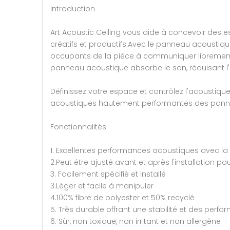
Introduction
Art Acoustic Ceiling vous aide à concevoir des e
créatifs et productifs.Avec le panneau acoustiq
occupants de la pièce à communiquer librement 
panneau acoustique absorbe le son, réduisant l'é
Définissez votre espace et contrôlez l'acoustique
acoustiques hautement performantes des pann
Fonctionnalités
1. Excellentes performances acoustiques avec la 
2.Peut être ajusté avant et après l'installation p
3. Facilement spécifié et installé
3.Léger et facile à manipuler
4.100% fibre de polyester et 50% recyclé
5. Très durable offrant une stabilité et des perf
6. Sûr, non toxique, non irritant et non allergène