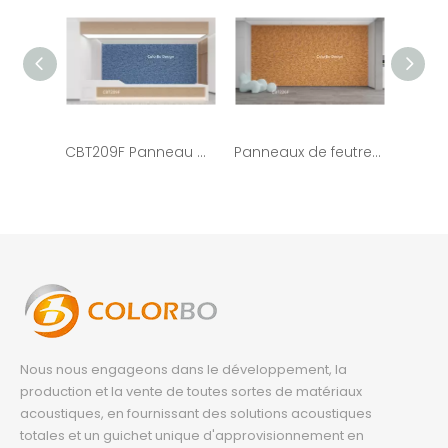
CBT209F Panneau d'absorption acoustique acoustique en fibre de polyester PET haute densité pour la décoration de bureau
Panneaux de feutre insonorisants CBT226F pour la décoration intérieure des carreaux de plafond suspendus élégants
Nous nous engageons dans le développement, la
production et la vente de toutes sortes de matériaux
acoustiques, en fournissant des solutions acoustiques
totales et un guichet unique d'approvisionnement en