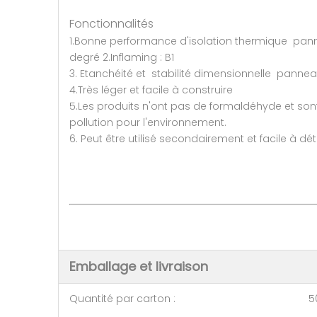
Fonctionnalités
1.Bonne performance d'isolation thermique pann
degré 2.Inflaming : B1
3. Etanchéité et stabilité dimensionnelle panne
4.Très léger et facile à construire
5.Les produits n'ont pas de formaldéhyde et sont
pollution pour l'environnement.
6. Peut être utilisé secondairement et facile à d
Emballage et livraison
Quantité par carton : 50 p