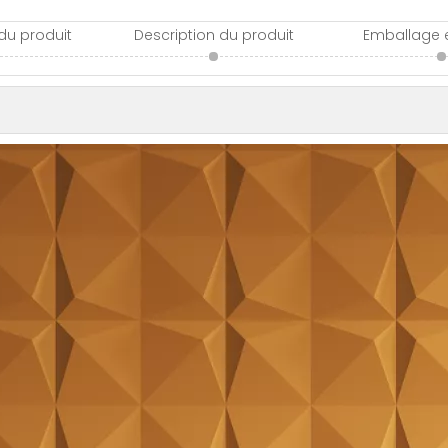
 du produit
Description du produit
Emballage e