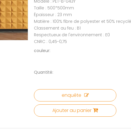
Modèle : PET-B-043Y
Taille : 500*500mm
Épaisseur : 23 mm
Matière : 100% fibre de polyester et 50% recycl
Classement au feu : B1
Respectueux de l'environnement : E0
CNRC : 0,45-0,75
couleur:
Quantité:
enquête
Ajouter au panier