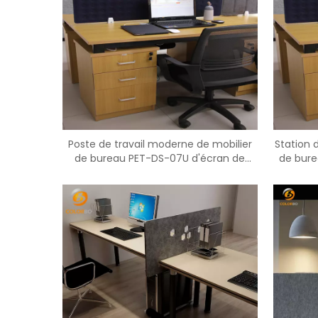
Poste de travail moderne de mobilier
Station 
de bureau PET-DS-07U d'écran de
de bure
table PET