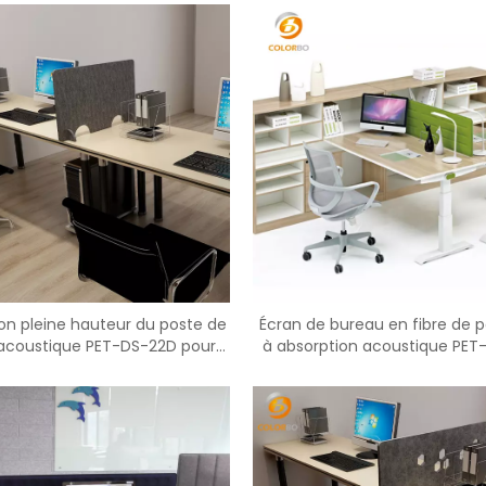
on pleine hauteur du poste de
Écran de bureau en fibre de p
l acoustique PET-DS-22D pour
à absorption acoustique PET
l'espace d'intimité
Office Decor