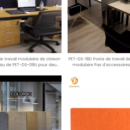
<
>
de travail modulaire de cloison
PET-DS-18D Poste de travail d
au de PET-DS-08U pour deux
modulaire Pas d'accessoires
personnes de Ccreen