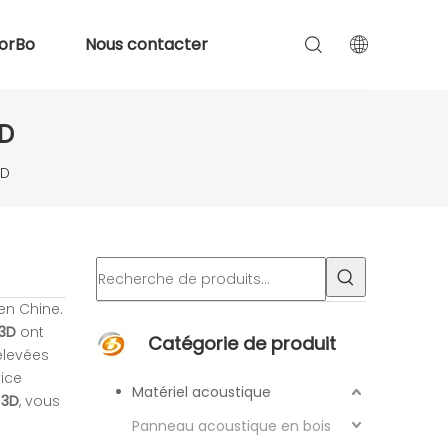
orBo
Nous contacter
3D
3D
en Chine.
 3D
ont
Catégorie de produit
élevées
vice
Matériel acoustique
 3D
, vous
Panneau acoustique en bois