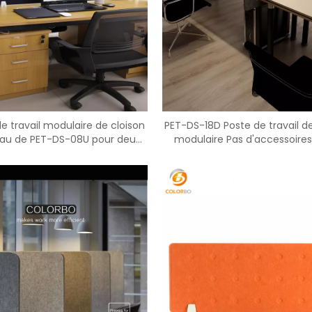
<
>
de travail modulaire de cloison
PET-DS-18D Poste de travail d
au de PET-DS-08U pour deux
modulaire Pas d'accessoires
personnes de Ccreen