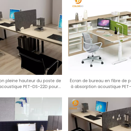
on pleine hauteur du poste de
Écran de bureau en fibre de p
l acoustique PET-DS-22D pour
à absorption acoustique PET
l'espace d'intimité
Office Decor