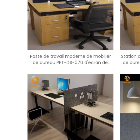
Poste de travail moderne de mobilier
Station 
de bureau PET-DS-07U d'écran de
de bure
table PET