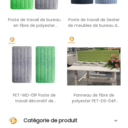
Poste de travail de bureau
Poste de travail de Seater
en fibre de polyester
de meubles de bureau de
ignifuge et à absorption
PET-WD-02P d'écran
acoustique PET-WS-05P
d'ANIMAL FAMILIER pour la
séparation
PET-WD-01P Poste de
Panneau de fibre de
travail décoratif de
polyester PET-DS-04P
diviseur de siège d'écran
Cloison d'écran de bureau
pour deux personnes
de matériel acoustique de
meubles de bureau
Catégorie de produit
d'ANIMAL FAMILIER