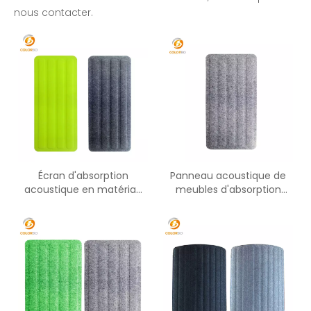
nous contacter.
Écran d'absorption
Panneau acoustique de
acoustique en matériau
meubles d'absorption
acoustique PET PET-WS-
acoustique de bureau de
03P
fibre de polyester de PET-
WS-04P