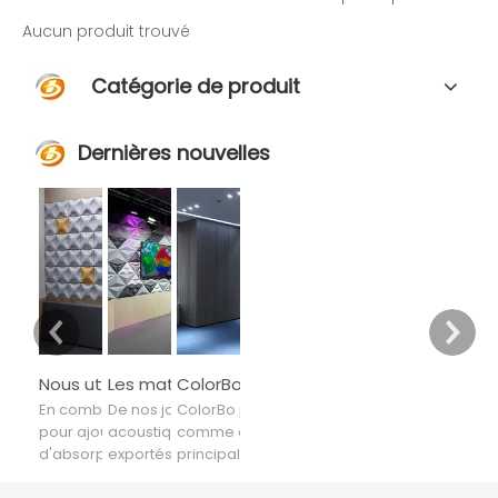
Aucun produit trouvé
Catégorie de produit
Dernières nouvelles
Nous utilisons le marché pour piloter la conception, la conception pour améliorer la technologie
Les matériaux acoustiques ColorBo ont été exportés dans plus de 80 pays et régions
ColorBo prend l'acoustique comme élément de conception principal
En combinant divers matériaux
De nos jours, les matériaux
ColorBo prend l'acoustique
pour ajouter des segments
acoustiques ColorBo ont été
comme élément de conception
d'absorption audio, du matériau
exportés vers plus de 80 pays et
principal, en sélectionnant les
aux produits finis, de l'industriel à
régions, tels que l'Europe, l'Asie et
matières premières les plus