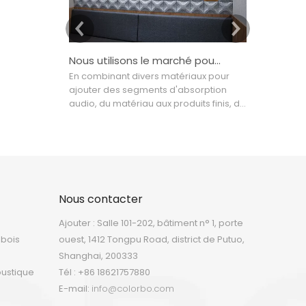
Nous utilisons le marché pour piloter la conception, la conception pour améliorer la technologie
En combinant divers matériaux pour
De nos jour
ajouter des segments d'absorption
ColorBo ont
audio, du matériau aux produits finis, de
80 pays et r
l'industriel à la décoration intérieure,
l'Asie et le
nous utilisons le marché pour piloter la
utilisés dan
conception, la conception pour
les cinémas,
améliorer la technologie et la
domaines d
technologie pour diriger la production
industrielle
qui tente de créer un haut- image du
plus adapté
Nous contacter
modèle final dans l'acoustique
de la maiso
Ajouter : Salle 101-202, bâtiment n° 1, porte
 bois
ouest, 1412 Tongpu Road, district de Putuo,
Shanghai, 200333
oustique
Tél : +86 18621757880
E-mail:
info@colorbo.com