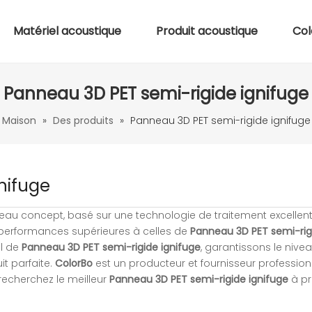
Matériel acoustique
Produit acoustique
Col
Panneau 3D PET semi-rigide ignifuge
Maison
»
Des produits
»
Panneau 3D PET semi-rigide ignifuge
nifuge
au concept, basé sur une technologie de traitement excellent
s performances supérieures à celles de
Panneau 3D PET semi-rig
il de
Panneau 3D PET semi-rigide ignifuge
, garantissons le nive
it parfaite.
ColorBo
est un producteur et fournisseur profession
 recherchez le meilleur
Panneau 3D PET semi-rigide ignifuge
à pr