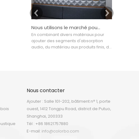
Nous utilisons le marché pour piloter la conception, la conception pour améliorer la technologie
En combinant divers matériaux pour
De nos jour
ajouter des segments d'absorption
ColorBo ont
audio, du matériau aux produits finis, de
80 pays et r
l'industriel à la décoration intérieure,
l'Asie et le
nous utilisons le marché pour piloter la
utilisés dan
conception, la conception pour
les cinémas,
améliorer la technologie et la
domaines d
technologie pour diriger la production
industrielle
qui tente de créer un haut- image du
plus adapté
Nous contacter
modèle final dans l'acoustique
de la maiso
Ajouter : Salle 101-202, bâtiment n° 1, porte
 bois
ouest, 1412 Tongpu Road, district de Putuo,
Shanghai, 200333
oustique
Tél : +86 18621757880
E-mail:
info@colorbo.com