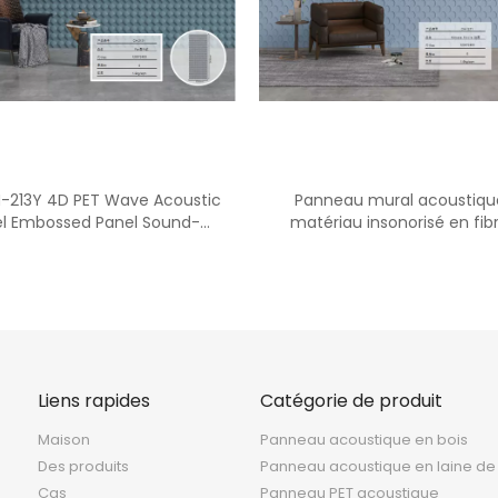
<
>
-213Y 4D PET Wave Acoustic
Panneau mural acoustiqu
l Embossed Panel Sound-
matériau insonorisé en fib
Absorbing Board
polyester PET-CH-121Y 
Liens rapides
Catégorie de produit
Maison
Panneau acoustique en bois
Des produits
Panneau acoustique en laine de
Cas
Panneau PET acoustique