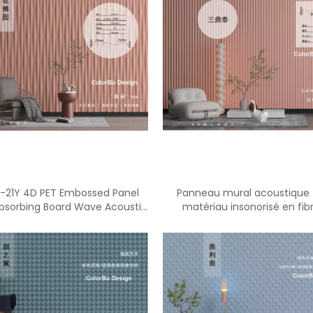
-21Y 4D PET Embossed Panel
Panneau mural acoustique
sorbing Board Wave Acoustic
matériau insonorisé en fib
Panel
polyester PET-CH-23Y