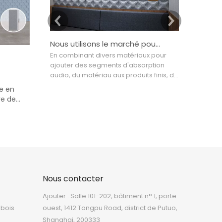
Nous utilisons le marché pour piloter la conception, la conception pour améliorer la technologie
En combinant divers matériaux pour
De nos jour
ajouter des segments d'absorption
ColorBo ont
audio, du matériau aux produits finis, de
80 pays et r
l'industriel à la décoration intérieure,
l'Asie et le
e en
nous utilisons le marché pour piloter la
utilisés dan
re de
conception, la conception pour
les cinémas,
4D
améliorer la technologie et la
domaines d
technologie pour diriger la production
industrielle
qui tente de créer un haut- image du
plus adapté
modèle final dans l'acoustique
de la maiso
Nous contacter
Ajouter : Salle 101-202, bâtiment n° 1, porte
 bois
ouest, 1412 Tongpu Road, district de Putuo,
Shanghai, 200333