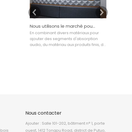
Nous utilisons le marché pour piloter la conception, la conception pour améliorer la technologie
En combinant divers matériaux pour
De nos jour
ajouter des segments d'absorption
ColorBo ont
audio, du matériau aux produits finis, de
80 pays et r
l'industriel à la décoration intérieure,
l'Asie et le
nous utilisons le marché pour piloter la
utilisés dan
conception, la conception pour
les cinémas,
améliorer la technologie et la
domaines d
technologie pour diriger la production
industrielle
qui tente de créer un haut- image du
plus adapté
modèle final dans l'acoustique
de la maiso
Nous contacter
Ajouter : Salle 101-202, bâtiment n° 1, porte
 bois
ouest, 1412 Tongpu Road, district de Putuo,