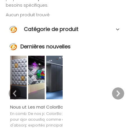
besoins spécifiques.
Aucun produit trouvé
Catégorie de produit
Dernières nouvelles
Nous utilisons le marché pour piloter la conception, la conception pour améliorer la technologie
Les matériaux acoustiques ColorBo ont été exportés dans plus de 80 pays et régions
ColorBo prend l'acoustique comme élément de conception principal
En combinant divers matériaux
De nos jours, les matériaux
ColorBo prend l'acoustique
pour ajouter des segments
acoustiques ColorBo ont été
comme élément de conception
d'absorption audio, du matériau
exportés vers plus de 80 pays et
principal, en sélectionnant les