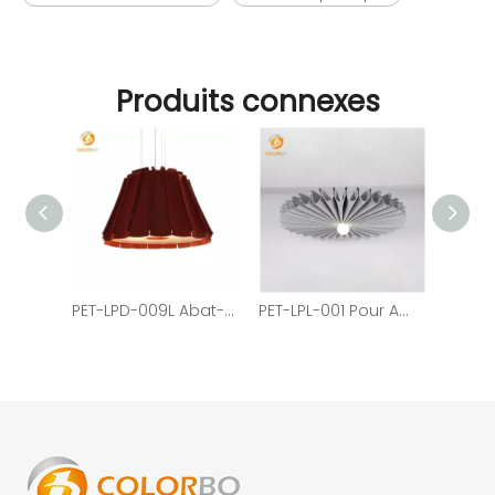
Produits connexes
PET-LPD-009L Abat-jour en feutre Installation facile Nouveau design Utiliser des panneaux acoustiques en PET
PET-LPL-001 Pour Amazon Decor Feutre écologique Belle et élégante lampe