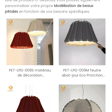
liste de produits ci-dessous, vous pouvez également
personnaliser votre propre
Modélisation de beaux
pétales
en fonction de vos besoins spécifiques.
PET-LPD-009S matériau
PET-LPD-009M feutre
de décoration
abat-jour Eco Protction
d'absorption acoustique
matériau de décoration
abat-jour en feutre PET de
d'absorption acoustique
haute qualité