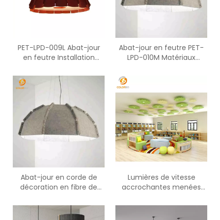
PET-LPD-009L Abat-jour
Abat-jour en feutre PET-
en feutre Installation
LPD-010M Matériaux
facile Nouveau design
acoustiques en fibre de
Utiliser des panneaux
polyester en gros
acoustiques en PET
Abat-jour en corde de
Lumières de vitesse
décoration en fibre de
accrochantes menées
polyester ignifuge PET-
modernes de PET-XCP-
LPD-010L B1 Eco
0023S de décoration
menée par fantaisie