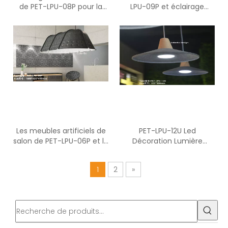
de PET-LPU-08P pour la
LPU-09P et éclairage
décoration et la partie de
suspendu de lustre
Noël
moderne de conception
Les meubles artificiels de
PET-LPU-12U Led
salon de PET-LPU-06P et la
Décoration Lumière
décoration de pièce ont
Nouvelle Arrivée Motif
mené la lumière
Aladdin Lampe Magique
1
2
»