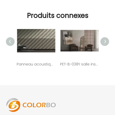
Produits connexes
Panneau acoustique en fibre de polyester PET-B-003B 3D pour la décoration
PET-B-038Y salle insonorisée utilisé des matériaux acoustiques du panneau 3D