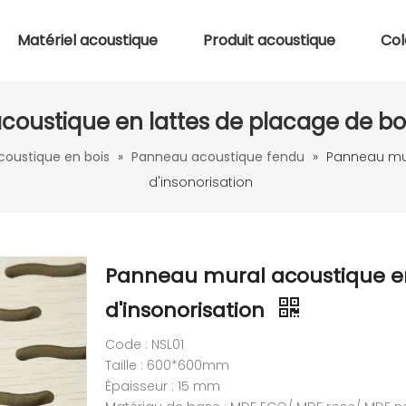
Matériel acoustique
Produit acoustique
Col
oustique en lattes de placage de bois
oustique en bois
»
Panneau acoustique fendu
»
Panneau mur
d'insonorisation
Panneau mural acoustique en
d'insonorisation
Code : NSL01
Taille : 600*600mm
Épaisseur : 15 mm