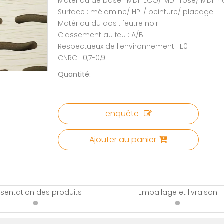
Matériau de base : MDF ECO/ MDF rose/ MDF n
Surface : mélamine/ HPL/ peinture/ placage
Matériau du dos : feutre noir
Classement au feu : A/B
Respectueux de l'environnement : E0
CNRC : 0,7-0,9
Quantité:
enquête
Ajouter au panier
ésentation des produits
Emballage et livraison