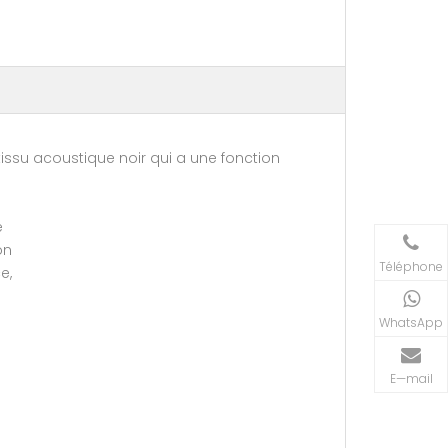
n tissu acoustique noir qui a une fonction
le
son
Téléphone
ce,
WhatsApp
E—mail