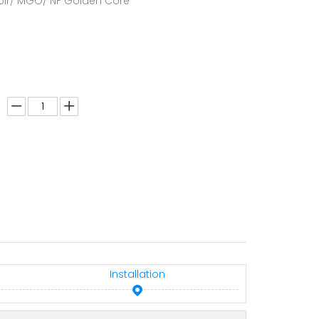
oir/ MGO/ NF Golden Core
Installation