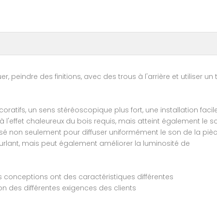
r, peindre des finitions, avec des trous à l'arrière et utiliser u
oratifs, un sens stéréoscopique plus fort, une installation faci
 à l'effet chaleureux du bois requis, mais atteint également le 
ilisé non seulement pour diffuser uniformément le son de la piè
 hurlant, mais peut également améliorer la luminosité de
les conceptions ont des caractéristiques différentes
n des différentes exigences des clients
.